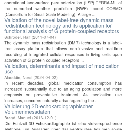
operational land-surface parameterization (LSP) TERRA-ML of
the numerical weather prediction (NWP) model COSMO
(Consortium for Small-Scale Modeling). A large ...
Validation of the novel label-free dynamic mass
redistribution technology and its application for
functional analysis of G protein-coupled receptors
Schröder, Ralf
(
2011-07-04
)
The dynamic mass redistribution (DMR) technology is a label-
free assay platform that allows non-invasive and real-time
recording of integrated cellular responses in living cells upon
activation of G protein-coupled receptors ...
Validation, determinants and impact of medication
use
Alaeddin, Nersi
(
2024-04-02
)
In recent decades, global medication consumption has
increased substantially due to an aging population and more
emphasis on preventative treatment. As medication use
increases, concerns naturally arise regarding the ...
Validierung 3D-echokardiographischer
Volumenmessdaten
Brand, Manuel
(
2016-12-01
)
Die Echtzeit-3D-Echokardiographie ist eine vielversprechende
Methode, um Aussagen über das ventrikuläre Volumen sowie