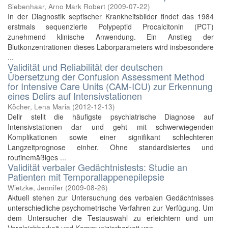
Siebenhaar, Arno Mark Robert
(
2009-07-22
)
In der Diagnostik septischer Krankheitsbilder findet das 1984
erstmals sequenzierte Polypeptid Procalcitonin (PCT)
zunehmend klinische Anwendung. Ein Anstieg der
Blutkonzentrationen dieses Laborparameters wird insbesondere
...
Validität und Reliabilität der deutschen
Übersetzung der Confusion Assessment Method
for Intensive Care Units (CAM-ICU) zur Erkennung
eines Delirs auf Intensivstationen
Köcher, Lena Maria
(
2012-12-13
)
Delir stellt die häufigste psychiatrische Diagnose auf
Intensivstationen dar und geht mit schwerwiegenden
Komplikationen sowie einer signifikant schlechteren
Langzeitprognose einher. Ohne standardisiertes und
routinemäßiges ...
Validität verbaler Gedächtnistests: Studie an
Patienten mit Temporallappenepilepsie
Wietzke, Jennifer
(
2009-08-26
)
Aktuell stehen zur Untersuchung des verbalen Gedächtnisses
unterschiedliche psychometrische Verfahren zur Verfügung. Um
dem Untersucher die Testauswahl zu erleichtern und um