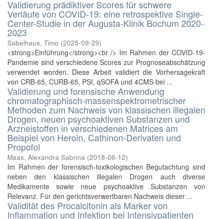
Validierung prädiktiver Scores für schwere
Verläufe von COVID-19: eine retrospektive Single-
Center-Studie in der Augusta-Klinik Bochum 2020-
2023
Sabelhaus, Timo
(
2025-09-29
)
<strong>Einführung</strong><br /> Im Rahmen der COVID-19-
Pandemie sind verschiedene Scores zur Prognoseabschätzung
verwendet worden. Diese Arbeit validiert die Vorhersagekraft
von CRB-65, CURB-65, PSI, qSOFA und 4CMS bei ...
Validierung und forensische Anwendung
chromatographisch-massenspektrometrischer
Methoden zum Nachweis von klassischen illegalen
Drogen, neuen psychoaktiven Substanzen und
Arzneistoffen in verschiedenen Matrices am
Beispiel von Heroin, Cathinon-Derivaten und
Propofol
Maas, Alexandra Sabrina
(
2018-06-12
)
Im Rahmen der forensisch-toxikologischen Begutachtung sind
neben den klassischen illegalen Drogen auch diverse
Medikamente sowie neue psychoaktive Substanzen von
Relevanz. Für den gerichtsverwertbaren Nachweis dieser ...
Validität des Procalcitonin als Marker von
Inflammation und Infektion bei Intensivpatienten