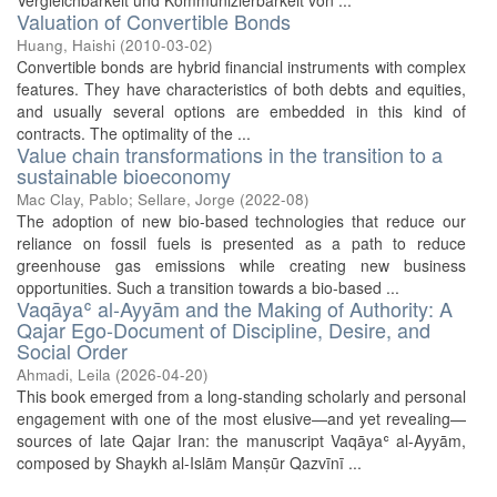
Vergleichbarkeit und Kommunizierbarkeit von ...
Valuation of Convertible Bonds
Huang, Haishi
(
2010-03-02
)
Convertible bonds are hybrid financial instruments with complex
features. They have characteristics of both debts and equities,
and usually several options are embedded in this kind of
contracts. The optimality of the ...
Value chain transformations in the transition to a
sustainable bioeconomy
Mac Clay, Pablo
;
Sellare, Jorge
(
2022-08
)
The adoption of new bio-based technologies that reduce our
reliance on fossil fuels is presented as a path to reduce
greenhouse gas emissions while creating new business
opportunities. Such a transition towards a bio-based ...
Vaqāyaʿ al-Ayyām and the Making of Authority: A
Qajar Ego-Document of Discipline, Desire, and
Social Order
Ahmadi, Leila
(
2026-04-20
)
This book emerged from a long-standing scholarly and personal
engagement with one of the most elusive—and yet revealing—
sources of late Qajar Iran: the manuscript Vaqāyaʿ al-Ayyām,
composed by Shaykh al-Islām Manṣūr Qazvīnī ...