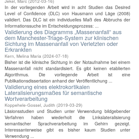
Jekel, Marc
(
2012-03-16
)
In der vorliegenden Arbeit wird in acht Studien das Desired
Level of Confidence (DLC) von Hausmann und Läge (2008)
validiert. Das DLC ist ein individuelles Maß des Abbruchs der
Informationssuche im Entscheidungsprozess: ...
Validierung des Diagramms „Massenanfall“ aus
dem Manchester-Triage-System zur klinischen
Sichtung im Massenanfall von Verletzten oder
Erkrankten
Kern, Melina Maria
(
2024-07-18
)
Bisher ist die klinische Sichtung in der Notaufnahme bei einem
Massenanfall nicht standardisiert. Es gibt keinen etablierten
Algorithmus. Die vorliegende Arbeit ist eine
Publikationsdissertation anhand der Veröffentlichung ...
Validierung eines elektrokortikalen
Lateralisierungsmaßes für semantische
Wortverarbeitung
Koppehele-Gossel, Judith
(
2019-03-29
)
Läsionsstudien und Studien unter Verwendung bildgebender
Verfahren haben wiederholt die Linkslateralisierung
semantischer Sprachverarbeitung im Gehirn gezeigt.
Interessanterweise gibt es bisher kaum Studien unter
Verwendung ...