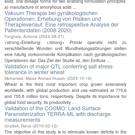
solid, oral dosage forms for two enabling formulation principles:
a) manufacture of amorphous solid ...
Vakuum Therapie bei gynäkologischen
Operationen; Erhebung von Risiken und
Therapieverlauf: Eine retrospektive Analyse der
Patientendaten (2008-2020)
Farghaly, Antonia
(
2024-08-21
)
<strong>Einleitung: </strong> Primär operativ nicht zu
verschließende Wunden und Wundheilungsstörungen stellen
eine häufig vorkommende Komplikation nach gynäkologischen
Operationen dar. Das Ziel der Studie ist, den Einfluss ...
Validation of major QTL conferring salt stress
tolerance in winter wheat
Mohamed, Maisa Ahmed Hussin
(
2023-10-16
)
Wheat is the third most important crop grown extensively
worldwide, with global production and use estimated at 775.6
and 755.8 million tons, respectively. Despite its importance for
global food security, its productivity ...
Validation of the COSMO: Land-Surface
Parameterization TERRA-ML with discharge
measurements
Graßelt, René
(
2010-02-12
)
The objective of this study is to eliminate known deficits in the