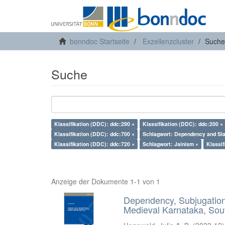
bonndoc Startseite
Exzellenzcluster
Suche
Suche
Klassifikation (DDC): ddc:290 ×
Klassifikation (DDC): ddc:200 ×
Klassifikation (DDC): ddc:700 ×
Schlagwort: Dependency and Sla
Klassifikation (DDC): ddc:720 ×
Schlagwort: Jainism ×
Klassif
Anzeige der Dokumente 1-1 von 1
Dependency, Subjugation 
Medieval Karnataka, Sout