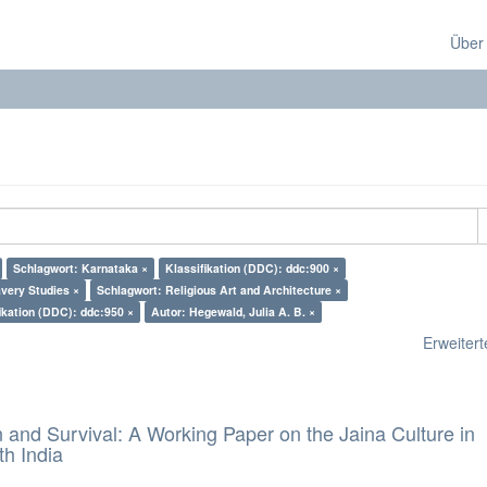
Über
Schlagwort: Karnataka ×
Klassifikation (DDC): ddc:900 ×
very Studies ×
Schlagwort: Religious Art and Architecture ×
ikation (DDC): ddc:950 ×
Autor: Hegewald, Julia A. B. ×
Erweiterte
and Survival: A Working Paper on the Jaina Culture in
h India