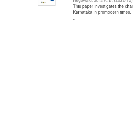
Hegewald, Julia A. B.
(
2022-12
)
This paper investigates the chan
Karnataka in premodern times. Fr
...