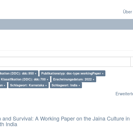
Über
ikation (DDC): ddc:950 ×
Publikationstyp: doc-type:workingPaper ×
Klassifikation (DDC): ddc:700 ×
Erscheinungsdatum: 2022 ×
on ×
Schlagwort: Karnataka ×
Schlagwort: India ×
Erweiterte
and Survival: A Working Paper on the Jaina Culture in
h India