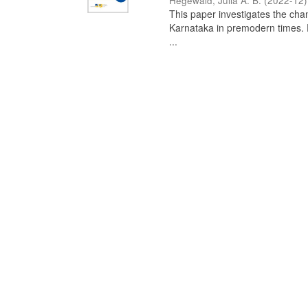
Hegewald, Julia A. B.
(
2022-12
)
This paper investigates the chan
Karnataka in premodern times. Fr
...