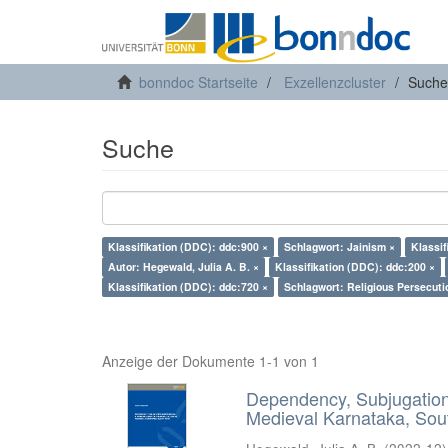
bonndoc Startseite
Exzellenzcluster
Suche
Suche
Klassifikation (DDC): ddc:900 ×
Schlagwort: Jainism ×
Klassif
Autor: Hegewald, Julia A. B. ×
Klassifikation (DDC): ddc:200 ×
Klassifikation (DDC): ddc:720 ×
Schlagwort: Religious Persecuti
Anzeige der Dokumente 1-1 von 1
Dependency, Subjugation 
Medieval Karnataka, Sout