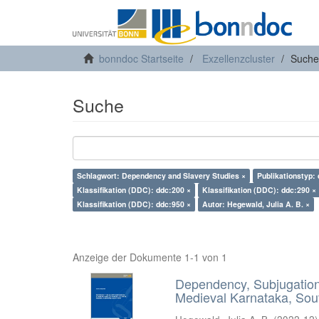
bonndoc Startseite
Exzellenzcluster
Suche
Suche
Schlagwort: Dependency and Slavery Studies ×
Publikationstyp:
Klassifikation (DDC): ddc:200 ×
Klassifikation (DDC): ddc:290 ×
Klassifikation (DDC): ddc:950 ×
Autor: Hegewald, Julia A. B. ×
Anzeige der Dokumente 1-1 von 1
Dependency, Subjugation 
Medieval Karnataka, Sout