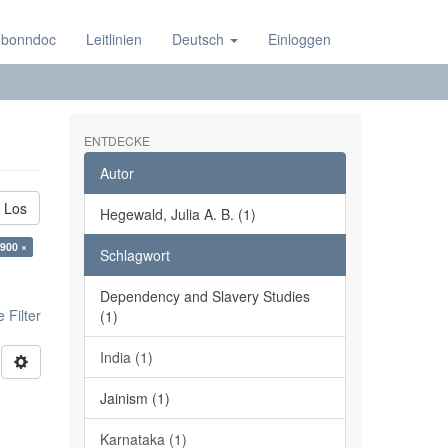
 bonndoc
Leitlinien
Deutsch
Einloggen
ENTDECKE
Autor
Los
Hegewald, Julia A. B. (1)
:900 ×
Schlagwort
Dependency and Slavery Studies
 Filter
(1)
India (1)
Jainism (1)
Karnataka (1)