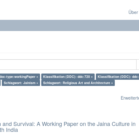
Über
 doc-type:workingPaper ×
Klassifikation (DDC): ddc:720 ×
Klassifikation (DDC): ddc
Schlagwort: Jainism ×
Schlagwort: Religious Art and Architecture ×
Erweiterte
and Survival: A Working Paper on the Jaina Culture in
h India