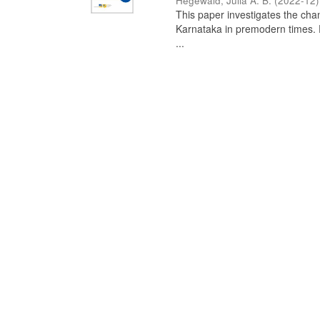
Hegewald, Julia A. B.
(
2022-12
)
This paper investigates the chan
Karnataka in premodern times. Fr
...