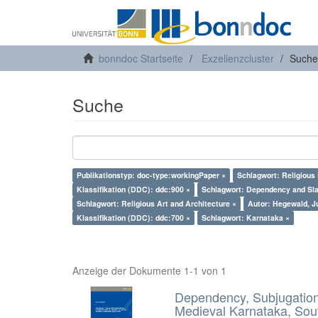
bonndoc Startseite
Exzellenzcluster
Suche
Suche
Publikationstyp: doc-type:workingPaper ×
Schlagwort: Religious
Klassifikation (DDC): ddc:900 ×
Schlagwort: Dependency and Sla
Schlagwort: Religious Art and Architecture ×
Autor: Hegewald, Ju
Klassifikation (DDC): ddc:700 ×
Schlagwort: Karnataka ×
Anzeige der Dokumente 1-1 von 1
Dependency, Subjugation 
Medieval Karnataka, Sout