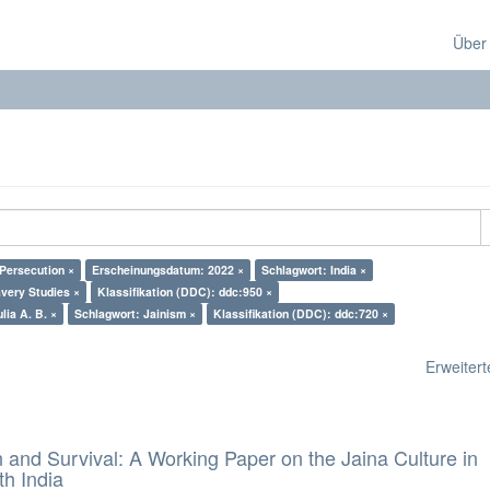
Über
 Persecution ×
Erscheinungsdatum: 2022 ×
Schlagwort: India ×
very Studies ×
Klassifikation (DDC): ddc:950 ×
lia A. B. ×
Schlagwort: Jainism ×
Klassifikation (DDC): ddc:720 ×
Erweiterte
and Survival: A Working Paper on the Jaina Culture in
h India