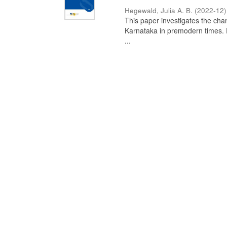
Hegewald, Julia A. B.
(
2022-12
)
This paper investigates the chan
Karnataka in premodern times. Fr
...