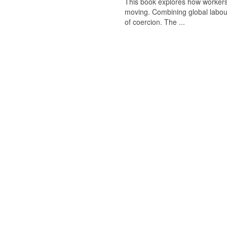
This book explores how worker
moving. Combining global labour 
of coercion. The ...