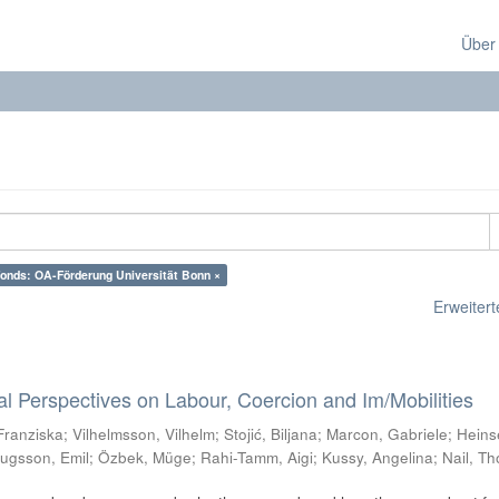
Über
nds: OA-Förderung Universität Bonn ×
Erweiterte
al Perspectives on Labour, Coercion and Im/Mobilities
 Franziska
;
Vilhelmsson, Vilhelm
;
Stojić, Biljana
;
Marcon, Gabriele
;
Heins
ugsson, Emil
;
Özbek, Müge
;
Rahi-Tamm, Aigi
;
Kussy, Angelina
;
Nail, T