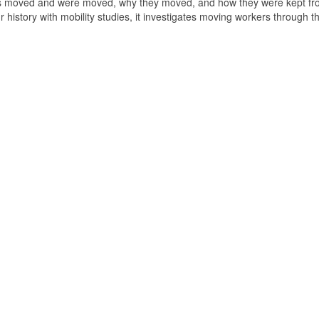
s moved and were moved, why they moved, and how they were kept f
history with mobility studies, it investigates moving workers through t