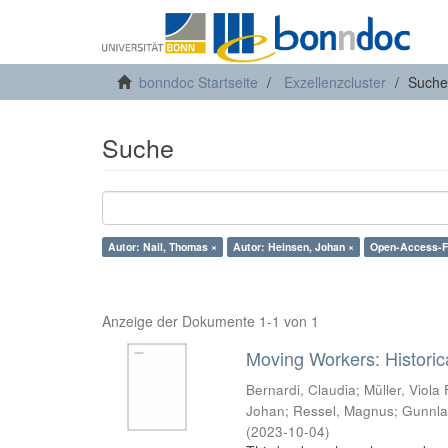
bonndoc Startseite
Exzellenzcluster
Suche
Suche
Autor: Nail, Thomas ×
Autor: Heinsen, Johan ×
Open-Access-Fo
Anzeige der Dokumente 1-1 von 1
Moving Workers: Historic
Bernardi, Claudia
;
Müller, Viola
Johan
;
Ressel, Magnus
;
Gunnla
(
2023-10-04
)