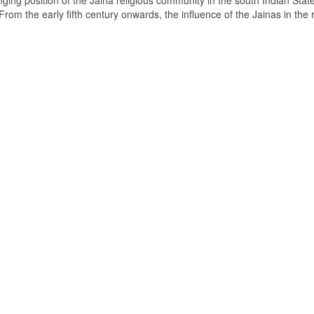
ging position of the Jaina religious community in the south Indian State
om the early fifth century onwards, the influence of the Jainas in the 