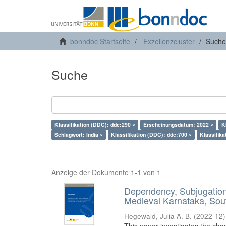
bonndoc Startseite
Exzellenzcluster
Suche
Suche
Klassifikation (DDC): ddc:290 ×
Erscheinungsdatum: 2022 ×
K
Schlagwort: India ×
Klassifikation (DDC): ddc:700 ×
Klassifika
Anzeige der Dokumente 1-1 von 1
Dependency, Subjugation 
Medieval Karnataka, Sout
Hegewald, Julia A. B.
(
2022-12
)