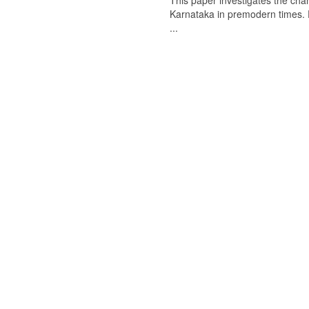
This paper investigates the chan
Karnataka in premodern times. Fr
...