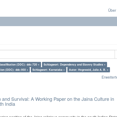
Über
lassifikation (DDC): ddc:720 ×
Schlagwort: Dependency and Slavery Studies ×
tion (DDC): ddc:950 ×
Schlagwort: Karnataka ×
Autor: Hegewald, Julia A. B. ×
Erweiterte
and Survival: A Working Paper on the Jaina Culture in
h India