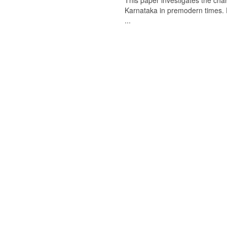
This paper investigates the chan
Karnataka in premodern times. Fr
...