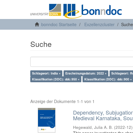
bonndoc Startseite
Exzellenzcluster
Suche
Suche
Schlagwort: India ×
Erscheinungsdatum: 2022 ×
Schlagwort: Re
Klassifikation (DDC): ddc:950 ×
Klassifikation (DDC): ddc:900 ×
Anzeige der Dokumente 1-1 von 1
Dependency, Subjugation 
Medieval Karnataka, Sout
Hegewald, Julia A. B.
(
2022-12
)