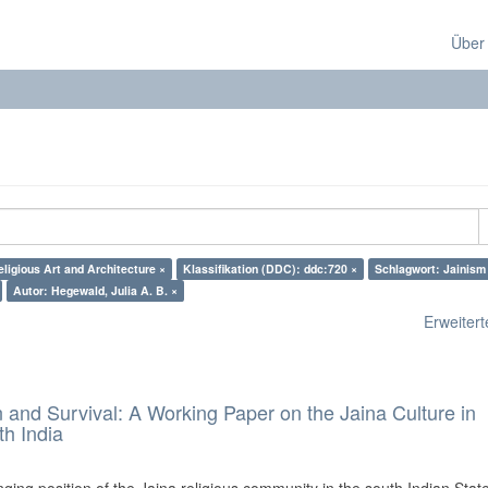
Über
ligious Art and Architecture ×
Klassifikation (DDC): ddc:720 ×
Schlagwort: Jainism
Autor: Hegewald, Julia A. B. ×
Erweiterte
and Survival: A Working Paper on the Jaina Culture in
h India