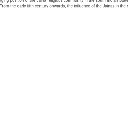
ging position of the Jaina religious community in the south Indian State
om the early fifth century onwards, the influence of the Jainas in the 