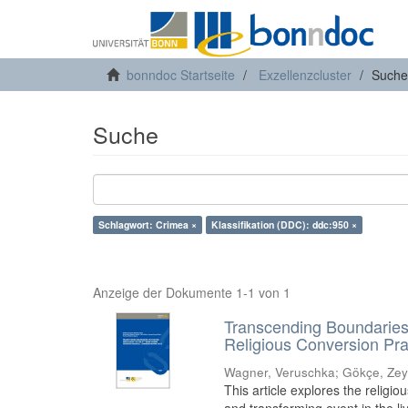
bonndoc Startseite
Exzellenzcluster
Suche
Suche
Schlagwort: Crimea ×
Klassifikation (DDC): ddc:950 ×
Anzeige der Dokumente 1-1 von 1
Transcending Boundaries
Religious Conversion Pra
Wagner, Veruschka
;
Gökçe, Ze
This article explores the relig