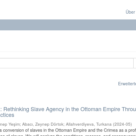
Über
Erweiterte
: Rethinking Slave Agency in the Ottoman Empire Thro
ctices
ynep Yeşim
;
Abacı, Zeynep Dörtok
;
Allahverdiyeva, Turkana
(
2024-05
)
ious conversion of slaves in the Ottoman Empire and the Crimea as a pr