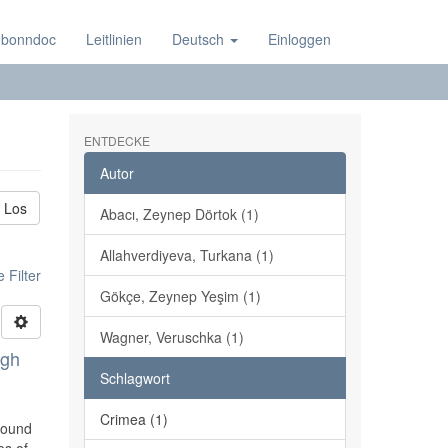
 bonndoc
Leitlinien
Deutsch
Einloggen
ENTDECKE
Autor
Los
Abacı, Zeynep Dörtok (1)
Allahverdiyeva, Turkana (1)
 Filter
Gökçe, Zeynep Yeşim (1)
Wagner, Veruschka (1)
ugh
Schlagwort
Crimea (1)
ofound