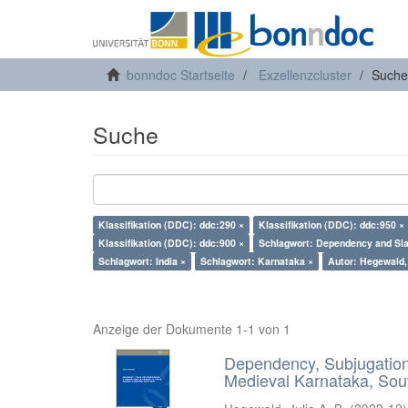
bonndoc Startseite
Exzellenzcluster
Suche
Suche
Klassifikation (DDC): ddc:290 ×
Klassifikation (DDC): ddc:950 ×
Klassifikation (DDC): ddc:900 ×
Schlagwort: Dependency and Sla
Schlagwort: India ×
Schlagwort: Karnataka ×
Autor: Hegewald, 
Anzeige der Dokumente 1-1 von 1
Dependency, Subjugation 
Medieval Karnataka, Sout