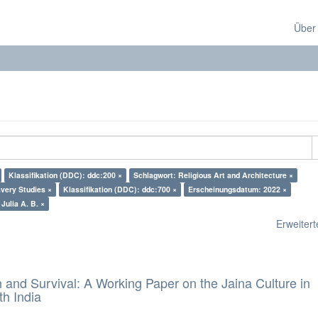
Über
Klassifikation (DDC): ddc:200 ×
Schlagwort: Religious Art and Architecture ×
very Studies ×
Klassifikation (DDC): ddc:700 ×
Erscheinungsdatum: 2022 ×
Julia A. B. ×
Erweiterte
and Survival: A Working Paper on the Jaina Culture in
h India