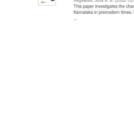
Hegewald, Julia A. B.
(
2022-12
)
This paper investigates the chan
Karnataka in premodern times. Fr
...