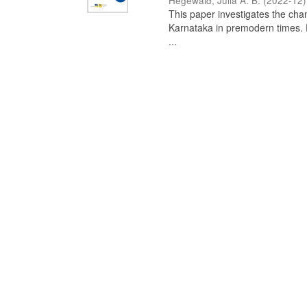
Hegewald, Julia A. B.
(
2022-12
)
This paper investigates the chan
Karnataka in premodern times. Fr
...