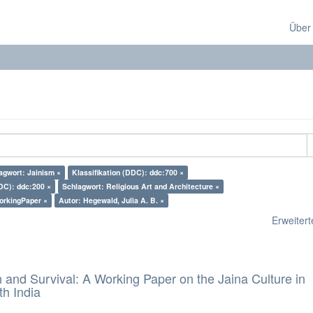
Über
agwort: Jainism ×
Klassifikation (DDC): ddc:700 ×
DDC): ddc:200 ×
Schlagwort: Religious Art and Architecture ×
orkingPaper ×
Autor: Hegewald, Julia A. B. ×
Erweiterte
and Survival: A Working Paper on the Jaina Culture in
h India