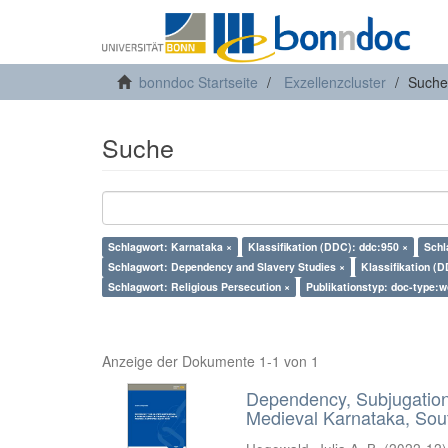
bonndoc Startseite
Exzellenzcluster
Suche
Suche
Schlagwort: Karnataka ×
Klassifikation (DDC): ddc:950 ×
Schl
Schlagwort: Dependency and Slavery Studies ×
Klassifikation (
Schlagwort: Religious Persecution ×
Publikationstyp: doc-type:w
Anzeige der Dokumente 1-1 von 1
Dependency, Subjugation 
Medieval Karnataka, Sout