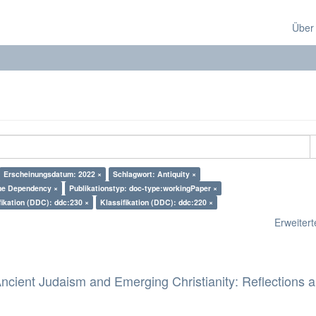
Über
Erscheinungsdatum: 2022 ×
Schlagwort: Antiquity ×
ine Dependency ×
Publikationstyp: doc-type:workingPaper ×
fikation (DDC): ddc:230 ×
Klassifikation (DDC): ddc:220 ×
Erweiterte
ncient Judaism and Emerging Christianity: Reflections 