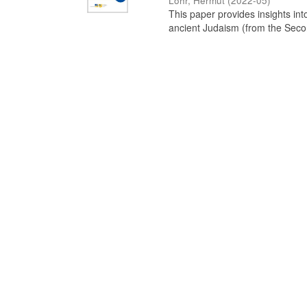
Löhr, Hermut
(
2022-05
)
This paper provides insights int
ancient Judaism (from the Second