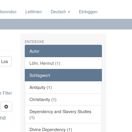
 bonndoc
Leitlinien
Deutsch
Einloggen
ENTDECKE
Autor
Los
Löhr, Hermut (1)
Schlagwort
Antiquity (1)
 Filter
Christianity (1)
Dependency and Slavery Studies
and
(1)
Divine Dependency (1)