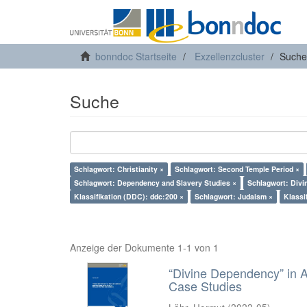
bonndoc Startseite
Exzellenzcluster
Suche
Suche
Schlagwort: Christianity ×
Schlagwort: Second Temple Period ×
Schlagwort: Dependency and Slavery Studies ×
Schlagwort: Div
Klassifikation (DDC): ddc:200 ×
Schlagwort: Judaism ×
Klassi
Anzeige der Dokumente 1-1 von 1
“Divine Dependency” in A
Case Studies