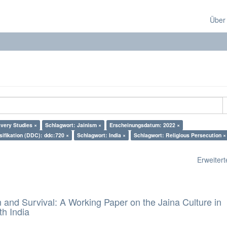
Über
very Studies ×
Schlagwort: Jainism ×
Erscheinungsdatum: 2022 ×
sifikation (DDC): ddc:720 ×
Schlagwort: India ×
Schlagwort: Religious Persecution ×
Erweiterte
and Survival: A Working Paper on the Jaina Culture in
h India