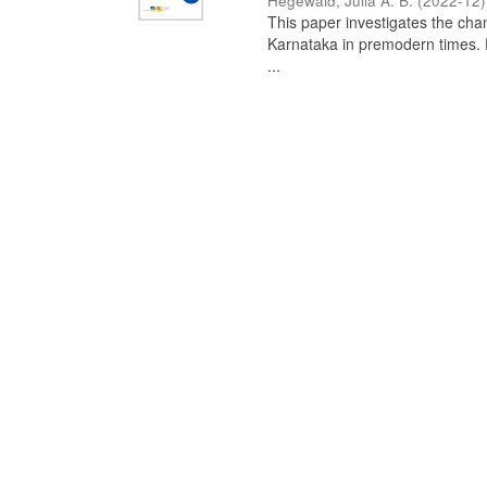
Hegewald, Julia A. B.
(
2022-12
)
This paper investigates the chan
Karnataka in premodern times. Fr
...