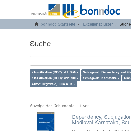
bonndoc Startseite
Exzellenzcluster
Suche
Suche
Klassifikation (DDC): ddc:950 ×
Schlagwort: Dependency and Sla
Klassifikation (DDC): ddc:700 ×
Schlagwort: Karnataka ×
Klas
Autor: Hegewald, Julia A. B. ×
Anzeige der Dokumente 1-1 von 1
Dependency, Subjugation 
Medieval Karnataka, Sout