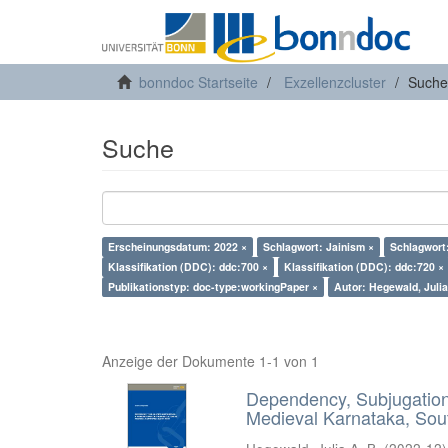
bonndoc Startseite
Exzellenzcluster
Suche
Suche
Erscheinungsdatum: 2022 ×
Schlagwort: Jainism ×
Schlagwort:
Klassifikation (DDC): ddc:700 ×
Klassifikation (DDC): ddc:720 ×
Publikationstyp: doc-type:workingPaper ×
Autor: Hegewald, Julia
Anzeige der Dokumente 1-1 von 1
Dependency, Subjugation 
Medieval Karnataka, Sout