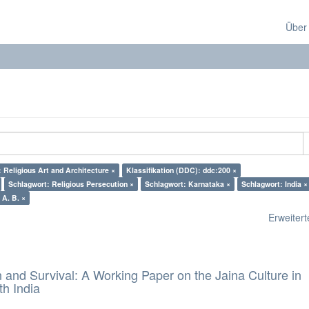
Über
 Religious Art and Architecture ×
Klassifikation (DDC): ddc:200 ×
Schlagwort: Religious Persecution ×
Schlagwort: Karnataka ×
Schlagwort: India ×
 A. B. ×
Erweiterte
and Survival: A Working Paper on the Jaina Culture in
h India