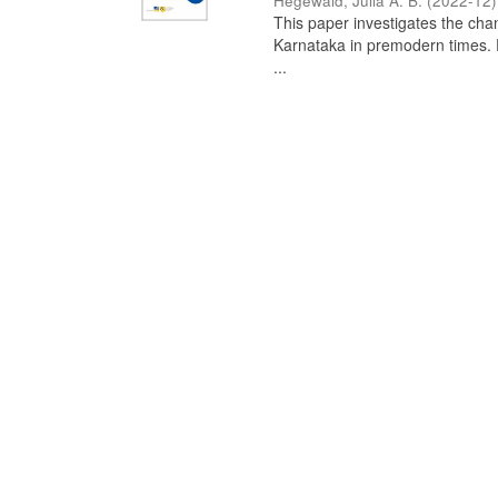
Hegewald, Julia A. B.
(
2022-12
)
This paper investigates the chan
Karnataka in premodern times. Fr
...