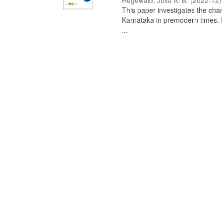
Hegewald, Julia A. B.
(
2022-12
)
This paper investigates the chan
Karnataka in premodern times. Fr
...