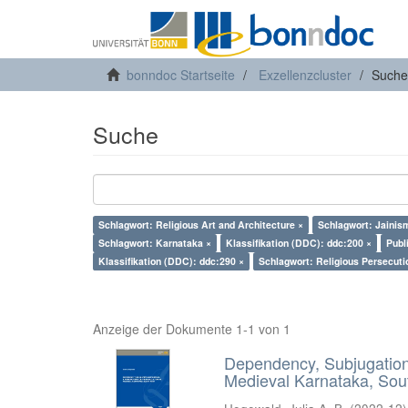
bonndoc Startseite
Exzellenzcluster
Suche
Suche
Schlagwort: Religious Art and Architecture ×
Schlagwort: Jainis
Schlagwort: Karnataka ×
Klassifikation (DDC): ddc:200 ×
Publ
Klassifikation (DDC): ddc:290 ×
Schlagwort: Religious Persecuti
Anzeige der Dokumente 1-1 von 1
Dependency, Subjugation 
Medieval Karnataka, Sout