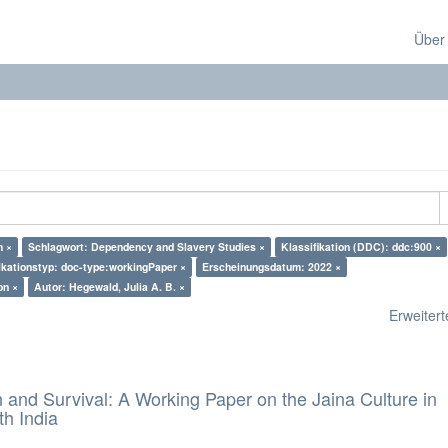
Über
m ×
Schlagwort: Dependency and Slavery Studies ×
Klassifikation (DDC): ddc:900 ×
ikationstyp: doc-type:workingPaper ×
Erscheinungsdatum: 2022 ×
on ×
Autor: Hegewald, Julia A. B. ×
Erweiterte
and Survival: A Working Paper on the Jaina Culture in
h India