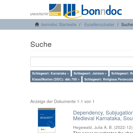
bonndoc Startseite
Exzellenzcluster
Suche
Suche
Schlagwort: Karnataka ×
Schlagwort: Jainism ×
Schlagwort: Re
Klassifikation (DDC): ddc:700 ×
Schlagwort: Religious Persecuti
Anzeige der Dokumente 1-1 von 1
Dependency, Subjugation 
Medieval Karnataka, Sout
Hegewald, Julia A. B.
(
2022-12
)