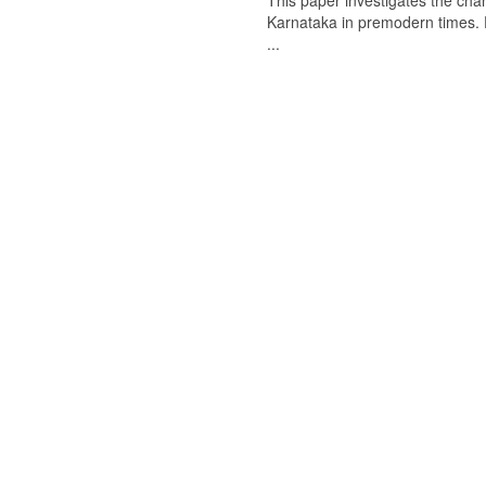
This paper investigates the chan
Karnataka in premodern times. Fr
...