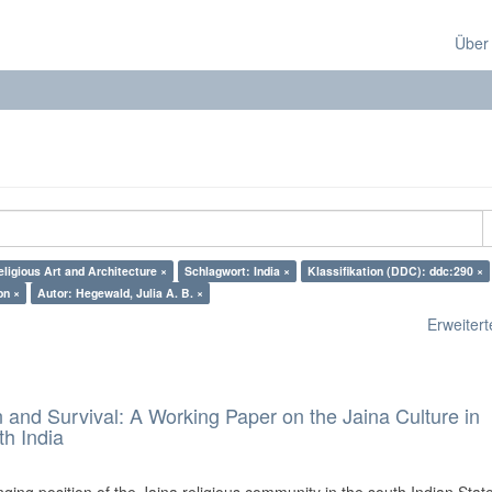
Über
ligious Art and Architecture ×
Schlagwort: India ×
Klassifikation (DDC): ddc:290 ×
on ×
Autor: Hegewald, Julia A. B. ×
Erweiterte
and Survival: A Working Paper on the Jaina Culture in
h India