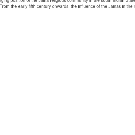
ging position of the Jaina religious community in the south Indian State
om the early fifth century onwards, the influence of the Jainas in the 