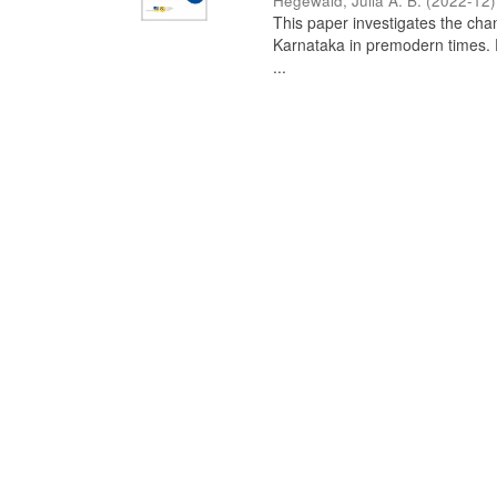
Hegewald, Julia A. B.
(
2022-12
)
This paper investigates the chan
Karnataka in premodern times. Fr
...