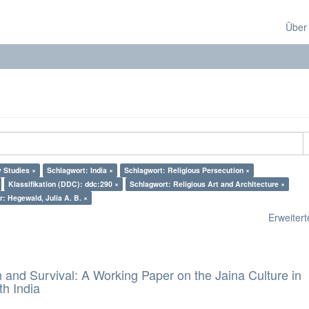
Über
 Studies ×
Schlagwort: India ×
Schlagwort: Religious Persecution ×
Klassifikation (DDC): ddc:290 ×
Schlagwort: Religious Art and Architecture ×
r: Hegewald, Julia A. B. ×
Erweiterte
and Survival: A Working Paper on the Jaina Culture in
h India