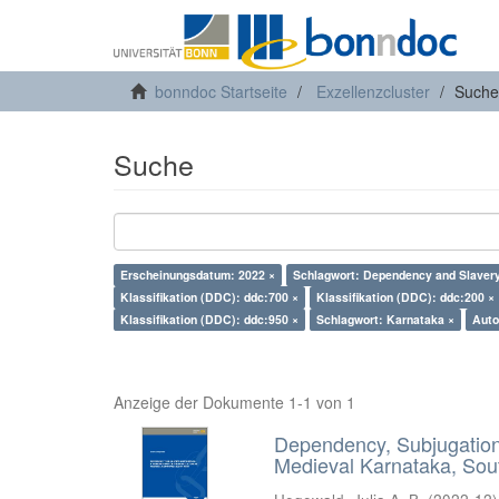
bonndoc Startseite
Exzellenzcluster
Suche
Suche
Erscheinungsdatum: 2022 ×
Schlagwort: Dependency and Slavery
Klassifikation (DDC): ddc:700 ×
Klassifikation (DDC): ddc:200 ×
Klassifikation (DDC): ddc:950 ×
Schlagwort: Karnataka ×
Auto
Anzeige der Dokumente 1-1 von 1
Dependency, Subjugation 
Medieval Karnataka, Sout