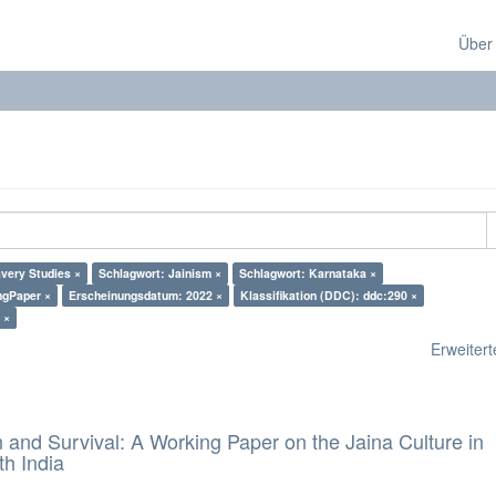
Über
very Studies ×
Schlagwort: Jainism ×
Schlagwort: Karnataka ×
ngPaper ×
Erscheinungsdatum: 2022 ×
Klassifikation (DDC): ddc:290 ×
 ×
Erweiterte
and Survival: A Working Paper on the Jaina Culture in
h India