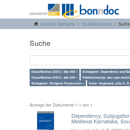
bonndoc Startseite
Exzellenzcluster
Suche
Suche
Klassifikation (DDC): ddc:950 ×
Schlagwort: Dependency and Sla
Klassifikation (DDC): ddc:200 ×
Publikationstyp: doc-type:worki
Schlagwort: Religious Persecution ×
Autor: Hegewald, Julia A. B.
Anzeige der Dokumente 1-1 von 1
Dependency, Subjugation 
Medieval Karnataka, Sout