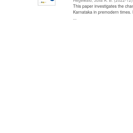
Hegewald, Julia A. B.
(
2022-12
)
This paper investigates the chan
Karnataka in premodern times. Fr
...