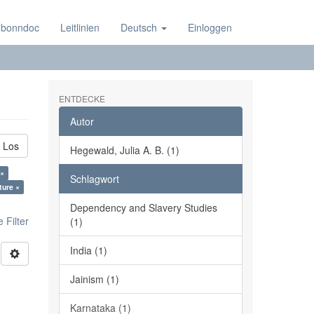
 bonndoc
Leitlinien
Deutsch
Einloggen
ENTDECKE
Autor
Los
Hegewald, Julia A. B. (1)
 ×
Schlagwort
ture ×
Dependency and Slavery Studies
 Filter
(1)
India (1)
Jainism (1)
Karnataka (1)