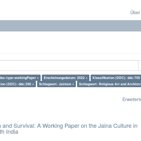
Über
 doc-type:workingPaper ×
Erscheinungsdatum: 2022 ×
Klassifikation (DDC): ddc:700
tion (DDC): ddc:290 ×
Schlagwort: Jainism ×
Schlagwort: Religious Art and Architec
Erweiterte
and Survival: A Working Paper on the Jaina Culture in
h India