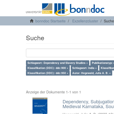
bonndoc Startseite
Exzellenzcluster
Suche
Suche
Schlagwort: Dependency and Slavery Studies ×
Publikationstyp:
Klassifikation (DDC): ddc:900 ×
Schlagwort: India ×
Klassifika
Klassifikation (DDC): ddc:950 ×
Autor: Hegewald, Julia A. B. ×
Anzeige der Dokumente 1-1 von 1
Dependency, Subjugation 
Medieval Karnataka, Sout