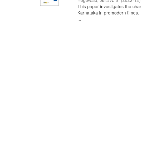
Hegewald, Julia A. B.
(
2022-12
)
This paper investigates the chan
Karnataka in premodern times. Fr
...