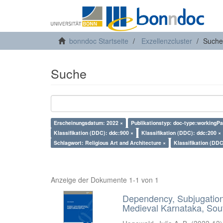
bonndoc Startseite
Exzellenzcluster
Suche
Suche
Erscheinungsdatum: 2022 ×
Publikationstyp: doc-type:workingPa
Klassifikation (DDC): ddc:900 ×
Klassifikation (DDC): ddc:200 ×
Schlagwort: Religious Art and Architecture ×
Klassifikation (DDC
Anzeige der Dokumente 1-1 von 1
Dependency, Subjugation 
Medieval Karnataka, Sout