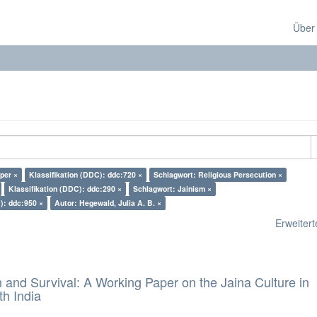
Über
per ×
Klassifikation (DDC): ddc:720 ×
Schlagwort: Religious Persecution ×
Klassifikation (DDC): ddc:290 ×
Schlagwort: Jainism ×
): ddc:950 ×
Autor: Hegewald, Julia A. B. ×
Erweiterte
and Survival: A Working Paper on the Jaina Culture in
h India