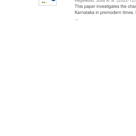
Hegewald, Julia A. B.
(
2022-12
)
This paper investigates the chan
Karnataka in premodern times. Fr
...