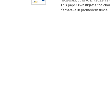
Hegewald, Julia A. B.
(
2022-12
)
This paper investigates the chan
Karnataka in premodern times. Fr
...