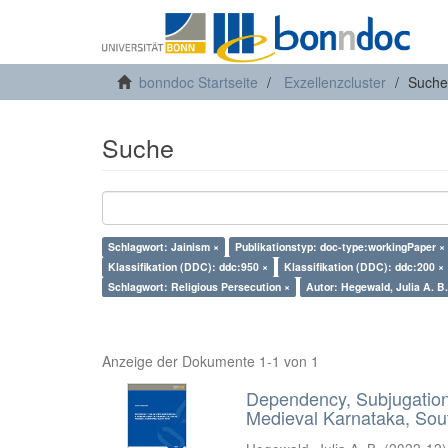
bonndoc Startseite
Exzellenzcluster
Suche
Suche
Schlagwort: Jainism ×
Publikationstyp: doc-type:workingPaper ×
Klassifikation (DDC): ddc:950 ×
Klassifikation (DDC): ddc:200 ×
Schlagwort: Religious Persecution ×
Autor: Hegewald, Julia A. B.
Anzeige der Dokumente 1-1 von 1
Dependency, Subjugation 
Medieval Karnataka, Sout