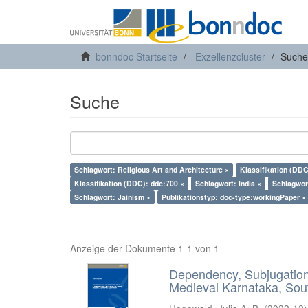
bonndoc Startseite
Exzellenzcluster
Suche
Suche
Schlagwort: Religious Art and Architecture ×
Klassifikation (DDC
Klassifikation (DDC): ddc:700 ×
Schlagwort: India ×
Schlagwor
Schlagwort: Jainism ×
Publikationstyp: doc-type:workingPaper ×
Anzeige der Dokumente 1-1 von 1
Dependency, Subjugation 
Medieval Karnataka, Sout