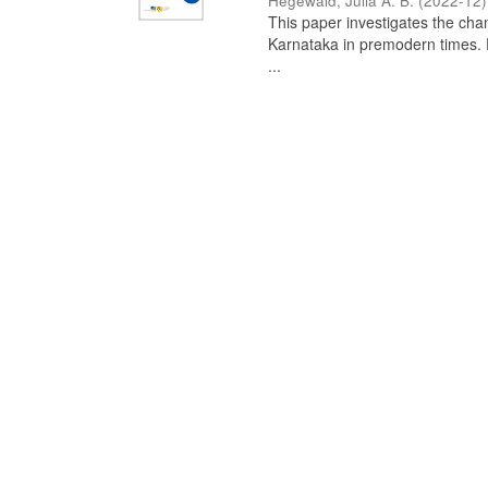
Hegewald, Julia A. B.
(
2022-12
)
This paper investigates the chan
Karnataka in premodern times. Fr
...