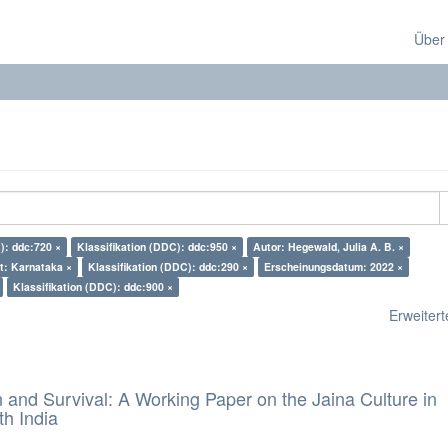
Über
): ddc:720 ×
Klassifikation (DDC): ddc:950 ×
Autor: Hegewald, Julia A. B. ×
t: Karnataka ×
Klassifikation (DDC): ddc:290 ×
Erscheinungsdatum: 2022 ×
Klassifikation (DDC): ddc:900 ×
Erweiterte
and Survival: A Working Paper on the Jaina Culture in
h India