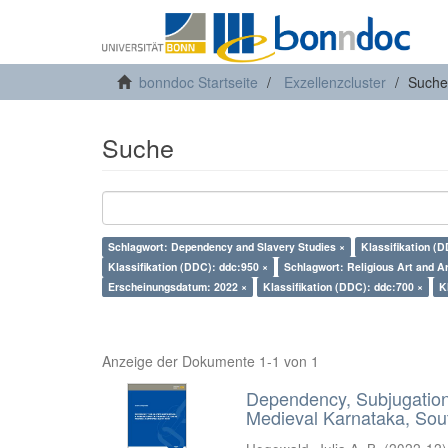
bonndoc Startseite
Exzellenzcluster
Suche
Suche
Schlagwort: Dependency and Slavery Studies ×
Klassifikation (
Klassifikation (DDC): ddc:950 ×
Schlagwort: Religious Art and Ar
Erscheinungsdatum: 2022 ×
Klassifikation (DDC): ddc:700 ×
K
Anzeige der Dokumente 1-1 von 1
Dependency, Subjugation 
Medieval Karnataka, Sout