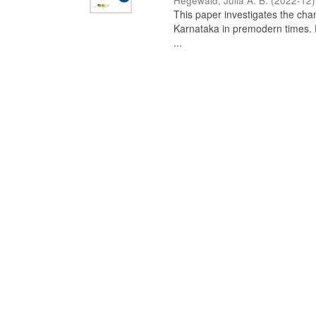
Hegewald, Julia A. B.
(
2022-12
)
This paper investigates the chan
Karnataka in premodern times. Fr
...