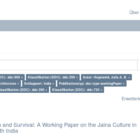
Über
DDC): ddc:900 ×
Klassifikation (DDC): ddc:200 ×
Autor: Hegewald, Julia A. B. ×
chitecture ×
Schlagwort: India ×
Publikationstyp: doc-type:workingPaper ×
lassifikation (DDC): ddc:290 ×
Klassifikation (DDC): ddc:720 ×
Erweiterte
and Survival: A Working Paper on the Jaina Culture in
h India