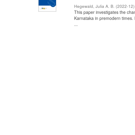
Hegewald, Julia A. B.
(
2022-12
)
This paper investigates the chan
Karnataka in premodern times. Fr
...