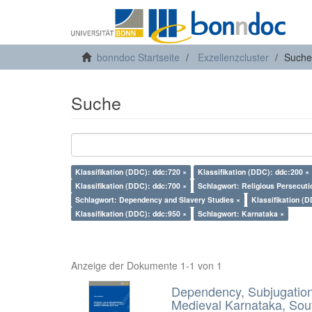
bonndoc Startseite
Exzellenzcluster
Suche
Suche
Klassifikation (DDC): ddc:720 ×
Klassifikation (DDC): ddc:200 ×
Klassifikation (DDC): ddc:700 ×
Schlagwort: Religious Persecuti
Schlagwort: Dependency and Slavery Studies ×
Klassifikation (
Klassifikation (DDC): ddc:950 ×
Schlagwort: Karnataka ×
Anzeige der Dokumente 1-1 von 1
Dependency, Subjugation 
Medieval Karnataka, Sout