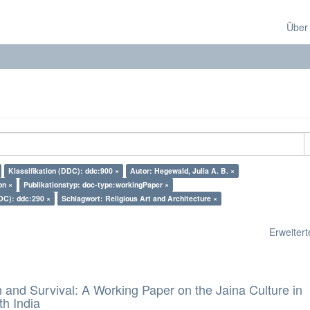
Über
Klassifikation (DDC): ddc:900 ×
Autor: Hegewald, Julia A. B. ×
on ×
Publikationstyp: doc-type:workingPaper ×
DDC): ddc:290 ×
Schlagwort: Religious Art and Architecture ×
Erweiterte
and Survival: A Working Paper on the Jaina Culture in
h India