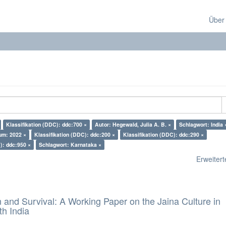
Über
Klassifikation (DDC): ddc:700 ×
Autor: Hegewald, Julia A. B. ×
Schlagwort: India 
um: 2022 ×
Klassifikation (DDC): ddc:200 ×
Klassifikation (DDC): ddc:290 ×
): ddc:950 ×
Schlagwort: Karnataka ×
Erweiterte
and Survival: A Working Paper on the Jaina Culture in
h India