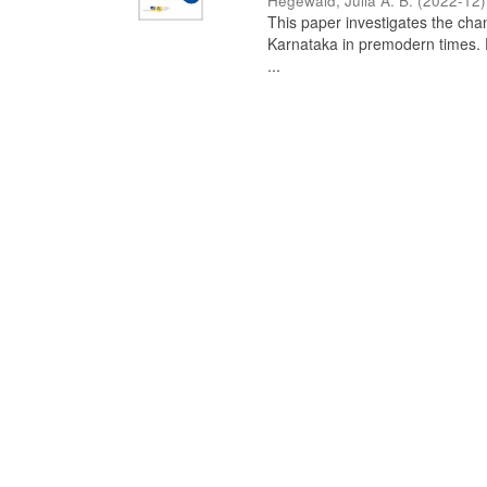
Hegewald, Julia A. B.
(
2022-12
)
This paper investigates the chan
Karnataka in premodern times. Fr
...