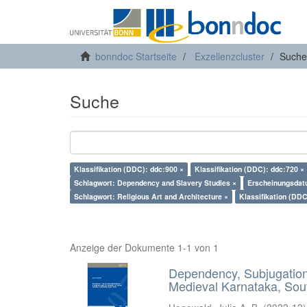
bonndoc Startseite
Exzellenzcluster
Suche
Suche
Klassifikation (DDC): ddc:900 ×
Klassifikation (DDC): ddc:720 ×
Schlagwort: Dependency and Slavery Studies ×
Erscheinungsdat
Schlagwort: Religious Art and Architecture ×
Klassifikation (DDC
Anzeige der Dokumente 1-1 von 1
Dependency, Subjugation 
Medieval Karnataka, Sout