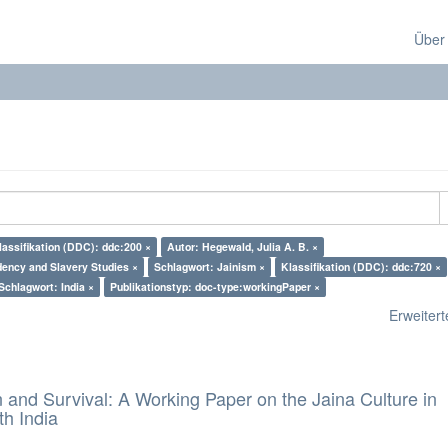
Über
lassifikation (DDC): ddc:200 ×
Autor: Hegewald, Julia A. B. ×
ency and Slavery Studies ×
Schlagwort: Jainism ×
Klassifikation (DDC): ddc:720 ×
Schlagwort: India ×
Publikationstyp: doc-type:workingPaper ×
Erweiterte
and Survival: A Working Paper on the Jaina Culture in
h India