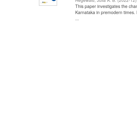
Hegewald, Julia A. B.
(
2022-12
)
This paper investigates the chan
Karnataka in premodern times. Fr
...