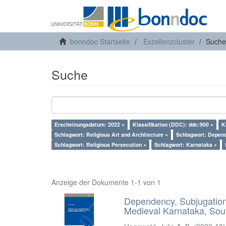
bonndoc Startseite
Exzellenzcluster
Suche
Suche
Erscheinungsdatum: 2022 ×
Klassifikation (DDC): ddc:900 ×
K
Schlagwort: Religious Art and Architecture ×
Schlagwort: Depend
Schlagwort: Religious Persecution ×
Schlagwort: Karnataka ×
Anzeige der Dokumente 1-1 von 1
Dependency, Subjugation 
Medieval Karnataka, Sout