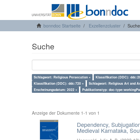
bonndoc Startseite
Exzellenzcluster
Suche
Suche
Schlagwort: Religious Persecution ×
Klassifikation (DDC): ddc:2
Klassifikation (DDC): ddc:720 ×
Schlagwort: Religious Art and Ar
Erscheinungsdatum: 2022 ×
Publikationstyp: doc-type:workingPa
Anzeige der Dokumente 1-1 von 1
Dependency, Subjugation 
Medieval Karnataka, Sout