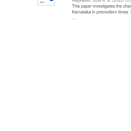
Hegewald, Julia A. B.
(
2022-12
)
This paper investigates the chan
Karnataka in premodern times. Fr
...