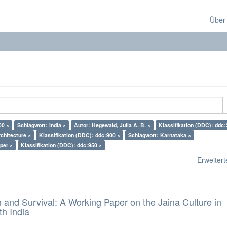
Über
00 ×
Schlagwort: India ×
Autor: Hegewald, Julia A. B. ×
Klassifikation (DDC): ddc:
chitecture ×
Klassifikation (DDC): ddc:900 ×
Schlagwort: Karnataka ×
per ×
Klassifikation (DDC): ddc:950 ×
Erweiterte
and Survival: A Working Paper on the Jaina Culture in
h India