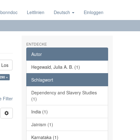
 bonndoc
Leitlinien
Deutsch
Einloggen
ENTDECKE
Autor
Los
Hegewald, Julia A. B. (1)
290 ×
Schlagwort
Dependency and Slavery Studies
 Filter
(1)
India (1)
Jainism (1)
Karnataka (1)