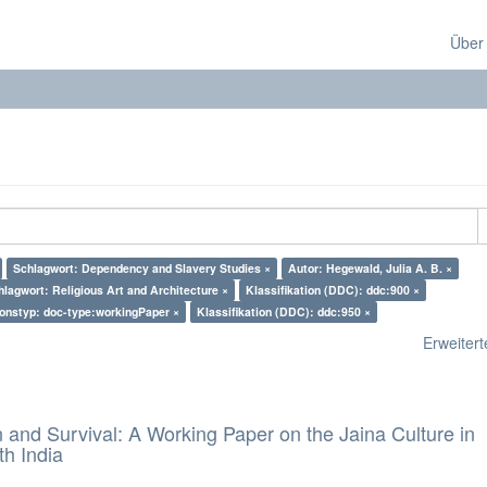
Über
Schlagwort: Dependency and Slavery Studies ×
Autor: Hegewald, Julia A. B. ×
hlagwort: Religious Art and Architecture ×
Klassifikation (DDC): ddc:900 ×
ionstyp: doc-type:workingPaper ×
Klassifikation (DDC): ddc:950 ×
Erweiterte
and Survival: A Working Paper on the Jaina Culture in
h India