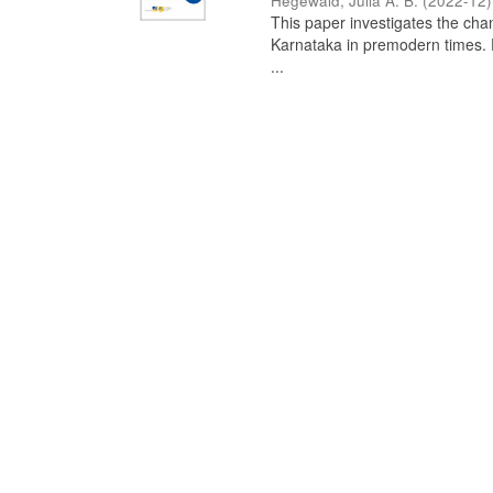
Hegewald, Julia A. B.
(
2022-12
)
This paper investigates the chan
Karnataka in premodern times. Fr
...