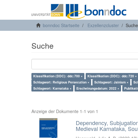
bonndoc Startseite
Exzellenzcluster
Suche
Suche
Klassifikation (DDC): ddc:700 ×
Klassifikation (DDC): ddc:720 ×
Schlagwort: Religious Persecution ×
Schlagwort: Jainism ×
Sc
Schlagwort: Karnataka ×
Erscheinungsdatum: 2022 ×
Publikat
Anzeige der Dokumente 1-1 von 1
Dependency, Subjugation 
Medieval Karnataka, Sout