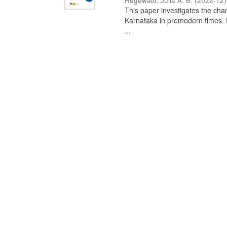
Hegewald, Julia A. B.
(
2022-12
)
This paper investigates the chan
Karnataka in premodern times. Fr
...