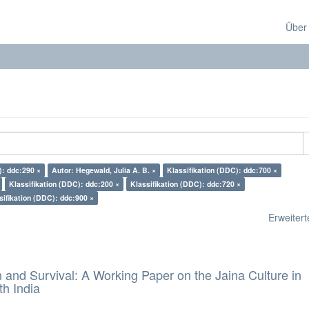
Über
): ddc:290 ×
Autor: Hegewald, Julia A. B. ×
Klassifikation (DDC): ddc:700 ×
Klassifikation (DDC): ddc:200 ×
Klassifikation (DDC): ddc:720 ×
sifikation (DDC): ddc:900 ×
Erweiterte
and Survival: A Working Paper on the Jaina Culture in
h India