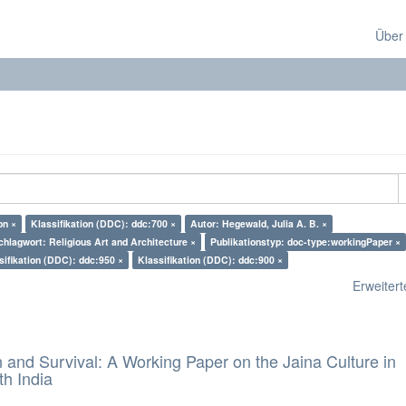
Über
on ×
Klassifikation (DDC): ddc:700 ×
Autor: Hegewald, Julia A. B. ×
chlagwort: Religious Art and Architecture ×
Publikationstyp: doc-type:workingPaper ×
sifikation (DDC): ddc:950 ×
Klassifikation (DDC): ddc:900 ×
Erweiterte
and Survival: A Working Paper on the Jaina Culture in
h India