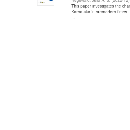
Hegewald, Julia A. B.
(
2022-12
)
This paper investigates the chan
Karnataka in premodern times. Fr
...