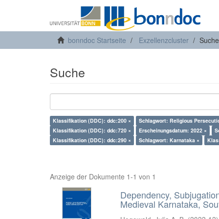
bonndoc Startseite
Exzellenzcluster
Suche
Suche
Klassifikation (DDC): ddc:200 ×
Schlagwort: Religious Persecuti
Klassifikation (DDC): ddc:720 ×
Erscheinungsdatum: 2022 ×
S
Klassifikation (DDC): ddc:290 ×
Schlagwort: Karnataka ×
Klas
Anzeige der Dokumente 1-1 von 1
Dependency, Subjugation 
Medieval Karnataka, Sout