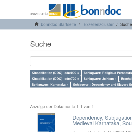
bonndoc Startseite
Exzellenzcluster
Suche
Suche
Klassifikation (DDC): ddc:900 ×
Schlagwort: Religious Persecuti
Klassifikation (DDC): ddc:720 ×
Schlagwort: Jainism ×
Ersche
Schlagwort: Karnataka ×
Schlagwort: Dependency and Slavery St
Anzeige der Dokumente 1-1 von 1
Dependency, Subjugation 
Medieval Karnataka, Sout