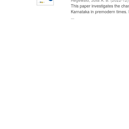
Hegewald, Julia A. B.
(
2022-12
)
This paper investigates the chan
Karnataka in premodern times. Fr
...