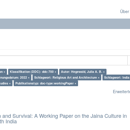
Über
on ×
Klassifikation (DDC): ddc:700 ×
Autor: Hegewald, Julia A. B. ×
inungsdatum: 2022 ×
Schlagwort: Religious Art and Architecture ×
Schlagwort: India
udies ×
Publikationstyp: doc-type:workingPaper ×
Erweiterte
and Survival: A Working Paper on the Jaina Culture in
h India