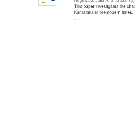
Hegewald, Julia A. B.
(
2022-12
)
This paper investigates the chan
Karnataka in premodern times. Fr
...