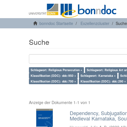
bonndoc Startseite
Exzellenzcluster
Suche
Suche
Schlagwort: Religious Persecution ×
Schlagwort: Religious Art a
Klassifikation (DDC): ddc:950 ×
Schlagwort: Karnataka ×
Schl
Klassifikation (DDC): ddc:700 ×
Klassifikation (DDC): ddc:290 ×
Anzeige der Dokumente 1-1 von 1
Dependency, Subjugation 
Medieval Karnataka, Sout