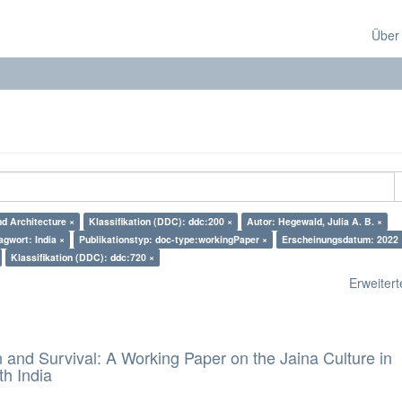
Über
nd Architecture ×
Klassifikation (DDC): ddc:200 ×
Autor: Hegewald, Julia A. B. ×
agwort: India ×
Publikationstyp: doc-type:workingPaper ×
Erscheinungsdatum: 2022 
Klassifikation (DDC): ddc:720 ×
Erweiterte
and Survival: A Working Paper on the Jaina Culture in
h India