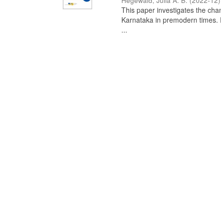
Hegewald, Julia A. B.
(
2022-12
)
This paper investigates the chan
Karnataka in premodern times. Fr
...