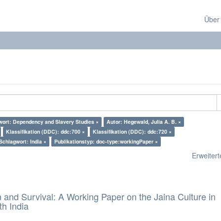
Über
wort: Dependency and Slavery Studies ×
Autor: Hegewald, Julia A. B. ×
Klassifikation (DDC): ddc:700 ×
Klassifikation (DDC): ddc:720 ×
Schlagwort: India ×
Publikationstyp: doc-type:workingPaper ×
Erweiterte
and Survival: A Working Paper on the Jaina Culture in
h India