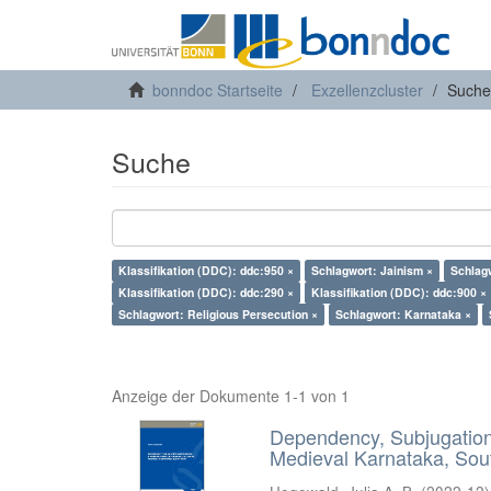
bonndoc Startseite
Exzellenzcluster
Suche
Suche
Klassifikation (DDC): ddc:950 ×
Schlagwort: Jainism ×
Schlag
Klassifikation (DDC): ddc:290 ×
Klassifikation (DDC): ddc:900 ×
Schlagwort: Religious Persecution ×
Schlagwort: Karnataka ×
Anzeige der Dokumente 1-1 von 1
Dependency, Subjugation 
Medieval Karnataka, Sout