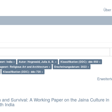
Über
ort: India ×
Autor: Hegewald, Julia A. B. ×
Klassifikation (DDC): ddc:950 ×
agwort: Religious Art and Architecture ×
Erscheinungsdatum: 2022 ×
Klassifikation (DDC): ddc:720 ×
Erweiterte
and Survival: A Working Paper on the Jaina Culture in
h India