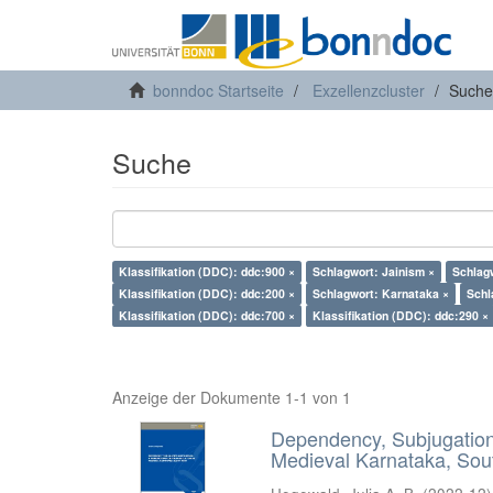
bonndoc Startseite
Exzellenzcluster
Suche
Suche
Klassifikation (DDC): ddc:900 ×
Schlagwort: Jainism ×
Schlagw
Klassifikation (DDC): ddc:200 ×
Schlagwort: Karnataka ×
Schl
Klassifikation (DDC): ddc:700 ×
Klassifikation (DDC): ddc:290 ×
Anzeige der Dokumente 1-1 von 1
Dependency, Subjugation 
Medieval Karnataka, Sout