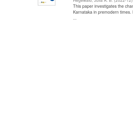
Hegewald, Julia A. B.
(
2022-12
)
This paper investigates the chan
Karnataka in premodern times. Fr
...