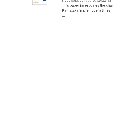
Hegewald, Julia A. B.
(
2022-12
)
This paper investigates the chan
Karnataka in premodern times. Fr
...