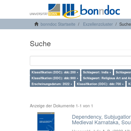
bonndoc Startseite
Exzellenzcluster
Suche
Suche
Klassifikation (DDC): ddc:200 ×
Schlagwort: India ×
Schlagwor
Klassifikation (DDC): ddc:900 ×
Schlagwort: Religious Art and Ar
Erscheinungsdatum: 2022 ×
Klassifikation (DDC): ddc:700 ×
K
Anzeige der Dokumente 1-1 von 1
Dependency, Subjugation 
Medieval Karnataka, Sout