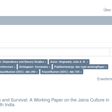
Über
t: Dependency and Slavery Studies ×
Autor: Hegewald, Julia A. B. ×
chitecture ×
Schlagwort: Karnataka ×
Publikationstyp: doc-type:workingPaper ×
lassifikation (DDC): ddc:290 ×
Klassifikation (DDC): ddc:720 ×
Erweiterte
and Survival: A Working Paper on the Jaina Culture in
h India