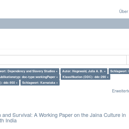
Über
wort: Dependency and Slavery Studies ×
Autor: Hegewald, Julia A. B. ×
Schlagwort: 
ublikationstyp: doc-type:workingPaper ×
Klassifikation (DDC): ddc:290 ×
): ddc:950 ×
Schlagwort: Karnataka ×
Erweiterte
and Survival: A Working Paper on the Jaina Culture in
h India