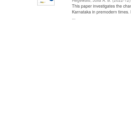
Hegewald, Julia A. B.
(
2022-12
)
This paper investigates the chan
Karnataka in premodern times. Fr
...