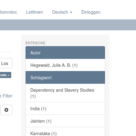
 bonndoc
Leitlinien
Deutsch
Einloggen
ENTDECKE
Autor
Los
Hegewald, Julia A. B. (1)
India ×
Schlagwort
Dependency and Slavery Studies
 Filter
(1)
India (1)
Jainism (1)
Karnataka (1)