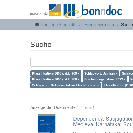
bonndoc Startseite
Exzellenzcluster
Suche
Suche
Klassifikation (DDC): ddc:900 ×
Schlagwort: Jainism ×
Schlag
Klassifikation (DDC): ddc:700 ×
Erscheinungsdatum: 2022 ×
P
Schlagwort: Religious Art and Architecture ×
Klassifikation (DDC
Anzeige der Dokumente 1-1 von 1
Dependency, Subjugation 
Medieval Karnataka, Sout