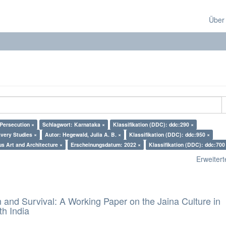
Über
 Persecution ×
Schlagwort: Karnataka ×
Klassifikation (DDC): ddc:290 ×
very Studies ×
Autor: Hegewald, Julia A. B. ×
Klassifikation (DDC): ddc:950 ×
us Art and Architecture ×
Erscheinungsdatum: 2022 ×
Klassifikation (DDC): ddc:700
Erweiterte
and Survival: A Working Paper on the Jaina Culture in
h India