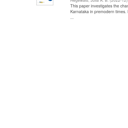
Hegewald, Julia A. B.
(
2022-12
)
This paper investigates the chan
Karnataka in premodern times. Fr
...