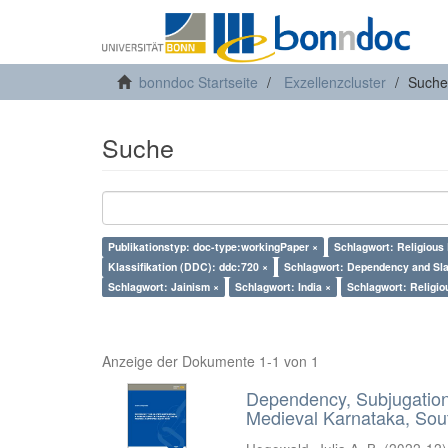
bonndoc Startseite
Exzellenzcluster
Suche
Suche
Publikationstyp: doc-type:workingPaper ×
Schlagwort: Religious
Klassifikation (DDC): ddc:720 ×
Schlagwort: Dependency and Sla
Schlagwort: Jainism ×
Schlagwort: India ×
Schlagwort: Religio
Anzeige der Dokumente 1-1 von 1
Dependency, Subjugation 
Medieval Karnataka, Sout