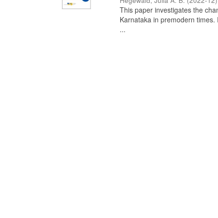
Hegewald, Julia A. B.
(
2022-12
)
This paper investigates the chan
Karnataka in premodern times. Fr
...