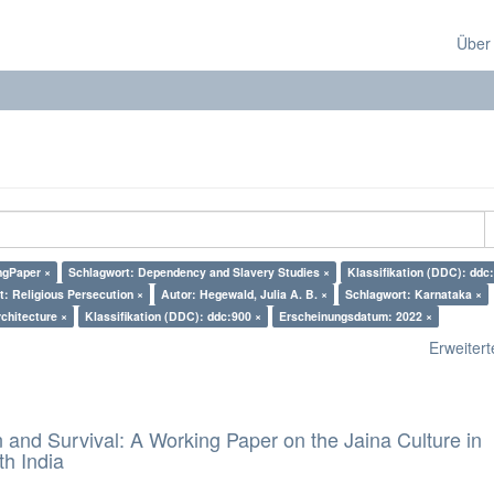
Über
ngPaper ×
Schlagwort: Dependency and Slavery Studies ×
Klassifikation (DDC): ddc
: Religious Persecution ×
Autor: Hegewald, Julia A. B. ×
Schlagwort: Karnataka ×
chitecture ×
Klassifikation (DDC): ddc:900 ×
Erscheinungsdatum: 2022 ×
Erweiterte
and Survival: A Working Paper on the Jaina Culture in
h India