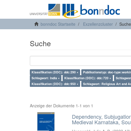
bonndoc Startseite
Exzellenzcluster
Suche
Suche
Klassifikation (DDC): ddc:290 ×
Publikationstyp: doc-type:worki
Schlagwort: India ×
Klassifikation (DDC): ddc:720 ×
Schlagwort
Klassifikation (DDC): ddc:950 ×
Schlagwort: Religious Art and Ar
Anzeige der Dokumente 1-1 von 1
Dependency, Subjugation 
Medieval Karnataka, Sout