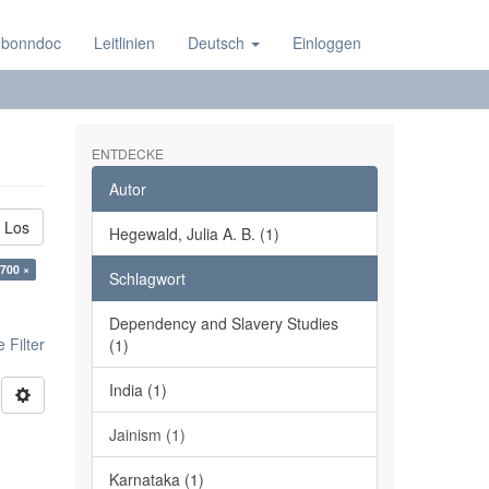
 bonndoc
Leitlinien
Deutsch
Einloggen
ENTDECKE
Autor
Los
Hegewald, Julia A. B. (1)
:700 ×
Schlagwort
Dependency and Slavery Studies
 Filter
(1)
India (1)
Jainism (1)
Karnataka (1)