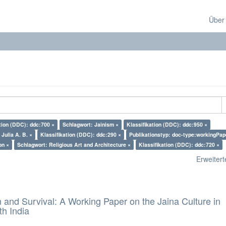
Über
tion (DDC): ddc:700 ×
Schlagwort: Jainism ×
Klassifikation (DDC): ddc:950 ×
Julia A. B. ×
Klassifikation (DDC): ddc:290 ×
Publikationstyp: doc-type:workingPap
on ×
Schlagwort: Religious Art and Architecture ×
Klassifikation (DDC): ddc:720 ×
Erweiterte
and Survival: A Working Paper on the Jaina Culture in
h India