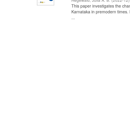
Hegewald, Julia A. B.
(
2022-12
)
This paper investigates the chan
Karnataka in premodern times. Fr
...