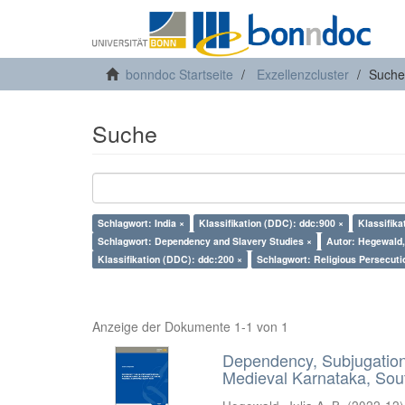
bonndoc Startseite
Exzellenzcluster
Suche
Suche
Schlagwort: India ×
Klassifikation (DDC): ddc:900 ×
Klassifika
Schlagwort: Dependency and Slavery Studies ×
Autor: Hegewald, 
Klassifikation (DDC): ddc:200 ×
Schlagwort: Religious Persecuti
Anzeige der Dokumente 1-1 von 1
Dependency, Subjugation 
Medieval Karnataka, Sout