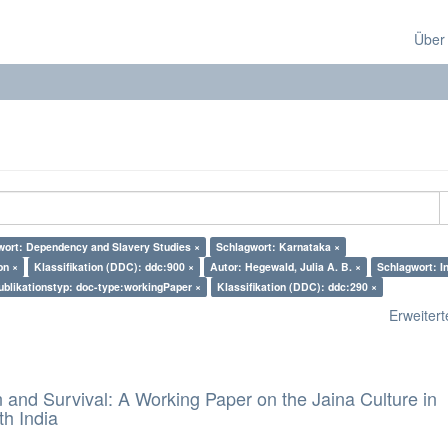
Über
wort: Dependency and Slavery Studies ×
Schlagwort: Karnataka ×
on ×
Klassifikation (DDC): ddc:900 ×
Autor: Hegewald, Julia A. B. ×
Schlagwort: In
ublikationstyp: doc-type:workingPaper ×
Klassifikation (DDC): ddc:290 ×
Erweiterte
and Survival: A Working Paper on the Jaina Culture in
h India