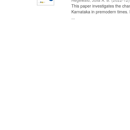
Hegewald, Julia A. B.
(
2022-12
)
This paper investigates the chan
Karnataka in premodern times. Fr
...