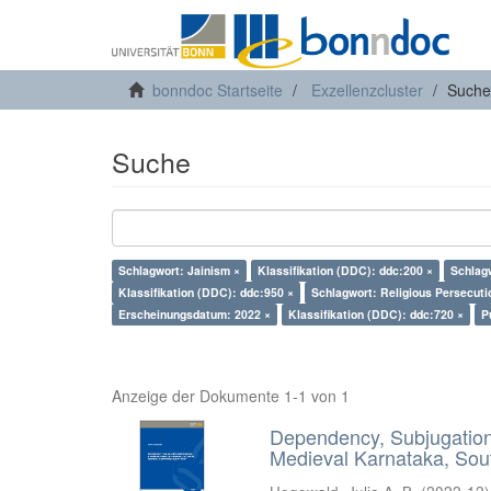
bonndoc Startseite
Exzellenzcluster
Suche
Suche
Schlagwort: Jainism ×
Klassifikation (DDC): ddc:200 ×
Schlag
Klassifikation (DDC): ddc:950 ×
Schlagwort: Religious Persecuti
Erscheinungsdatum: 2022 ×
Klassifikation (DDC): ddc:720 ×
P
Anzeige der Dokumente 1-1 von 1
Dependency, Subjugation 
Medieval Karnataka, Sout