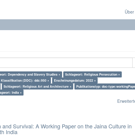
Über
wort: Dependency and Slavery Studies ×
Schlagwort: Religious Persecution ×
Klassifikation (DDC): ddc:950 ×
Erscheinungsdatum: 2022 ×
Schlagwort: Religious Art and Architecture ×
Publikationstyp: doc-type:workingPape
agwort: India ×
Erweiterte
and Survival: A Working Paper on the Jaina Culture in
h India