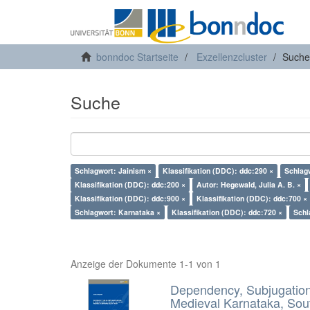
bonndoc Startseite
Exzellenzcluster
Suche
Suche
Schlagwort: Jainism ×
Klassifikation (DDC): ddc:290 ×
Schlag
Klassifikation (DDC): ddc:200 ×
Autor: Hegewald, Julia A. B. ×
Klassifikation (DDC): ddc:900 ×
Klassifikation (DDC): ddc:700 ×
Schlagwort: Karnataka ×
Klassifikation (DDC): ddc:720 ×
Schl
Anzeige der Dokumente 1-1 von 1
Dependency, Subjugation 
Medieval Karnataka, Sout