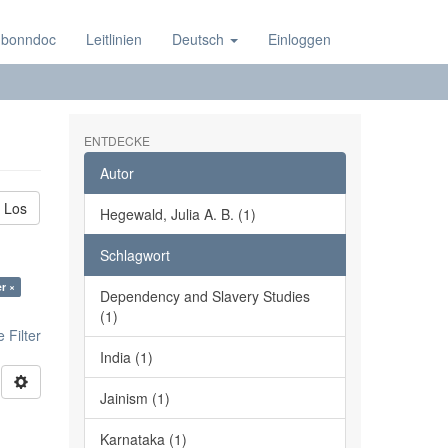
 bonndoc
Leitlinien
Deutsch
Einloggen
ENTDECKE
Autor
Los
Hegewald, Julia A. B. (1)
Schlagwort
r ×
Dependency and Slavery Studies
(1)
 Filter
India (1)
Jainism (1)
Karnataka (1)