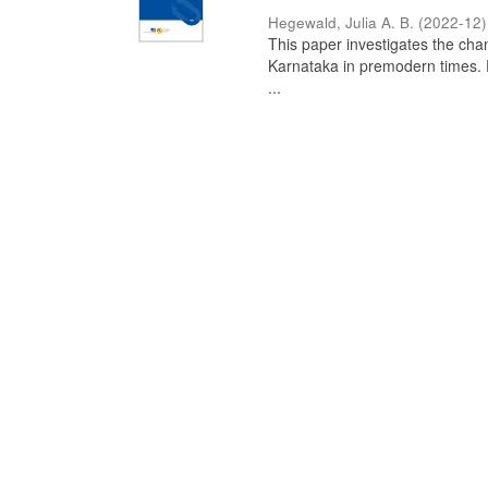
Hegewald, Julia A. B.
(
2022-12
)
This paper investigates the chan
Karnataka in premodern times. Fr
...