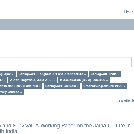
Über
ngPaper ×
Schlagwort: Religious Art and Architecture ×
Schlagwort: India ×
00 ×
Autor: Hegewald, Julia A. B. ×
Klassifikation (DDC): ddc:200 ×
sifikation (DDC): ddc:720 ×
Schlagwort: Jainism ×
Erscheinungsdatum: 2022 ×
very Studies ×
Erweiterte
and Survival: A Working Paper on the Jaina Culture in
h India