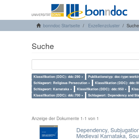
bonndoc Startseite
Exzellenzcluster
Suche
Suche
Klassifikation (DDC): ddc:290 ×
Publikationstyp: doc-type:worki
Schlagwort: Religious Persecution ×
Klassifikation (DDC): ddc:9
Schlagwort: Karnataka ×
Klassifikation (DDC): ddc:950 ×
Klas
Klassifikation (DDC): ddc:700 ×
Schlagwort: Dependency and Sla
Anzeige der Dokumente 1-1 von 1
Dependency, Subjugation 
Medieval Karnataka, Sout