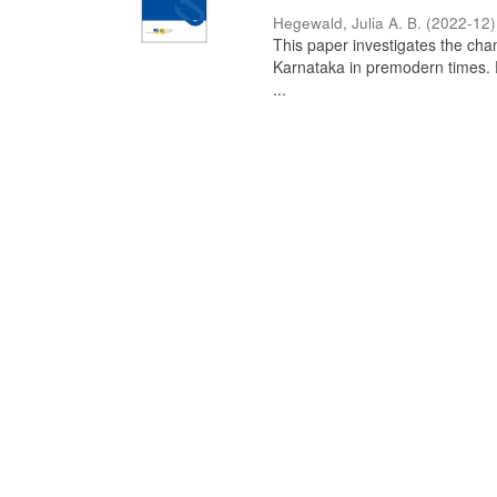
Hegewald, Julia A. B.
(
2022-12
)
This paper investigates the chan
Karnataka in premodern times. Fr
...