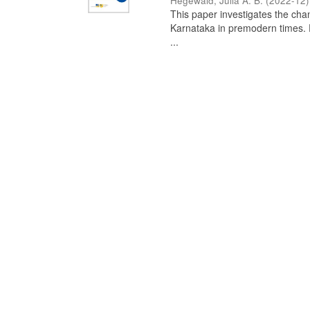
Hegewald, Julia A. B.
(
2022-12
)
This paper investigates the chan
Karnataka in premodern times. Fr
...