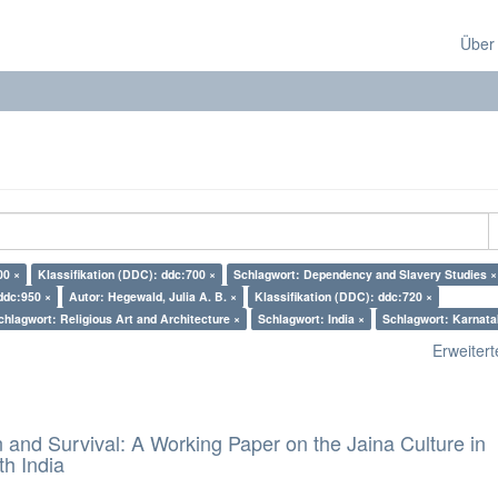
Über
00 ×
Klassifikation (DDC): ddc:700 ×
Schlagwort: Dependency and Slavery Studies ×
ddc:950 ×
Autor: Hegewald, Julia A. B. ×
Klassifikation (DDC): ddc:720 ×
chlagwort: Religious Art and Architecture ×
Schlagwort: India ×
Schlagwort: Karnata
Erweiterte
and Survival: A Working Paper on the Jaina Culture in
h India