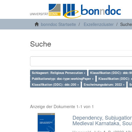
bonndoc Startseite
Exzellenzcluster
Suche
Suche
Schlagwort: Religious Persecution ×
Klassifikation (DDC): ddc:9
Publikationstyp: doc-type:workingPaper ×
Klassifikation (DDC): 
Klassifikation (DDC): ddc:200 ×
Erscheinungsdatum: 2022 ×
S
Anzeige der Dokumente 1-1 von 1
Dependency, Subjugation 
Medieval Karnataka, Sout