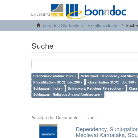
bonndoc Startseite
Exzellenzcluster
Suche
Suche
Erscheinungsdatum: 2022 ×
Schlagwort: Dependency and Slavery
Klassifikation (DDC): ddc:290 ×
Klassifikation (DDC): ddc:900 ×
Schlagwort: India ×
Schlagwort: Religious Persecution ×
Klass
Schlagwort: Religious Art and Architecture ×
Anzeige der Dokumente 1-1 von 1
Dependency, Subjugation 
Medieval Karnataka, Sout