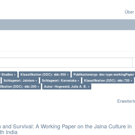
Über
 Studies ×
Klassifikation (DDC): ddc:950 ×
Publikationstyp: doc-type:workingPaper
Schlagwort: Jainism ×
Schlagwort: Karnataka ×
Klassifikation (DDC): ddc:720 ×
ifikation (DDC): ddc:200 ×
Autor: Hegewald, Julia A. B. ×
Erweiterte
and Survival: A Working Paper on the Jaina Culture in
h India