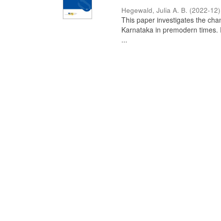
Hegewald, Julia A. B.
(
2022-12
)
This paper investigates the chan
Karnataka in premodern times. Fr
...