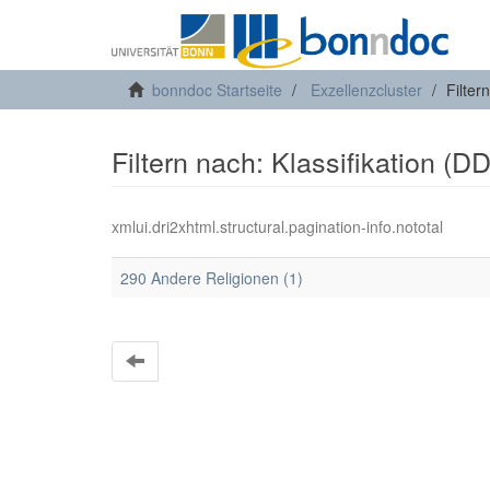
bonndoc Startseite
Exzellenzcluster
Filter
Filtern nach: Klassifikation (D
xmlui.dri2xhtml.structural.pagination-info.nototal
290 Andere Religionen (1)