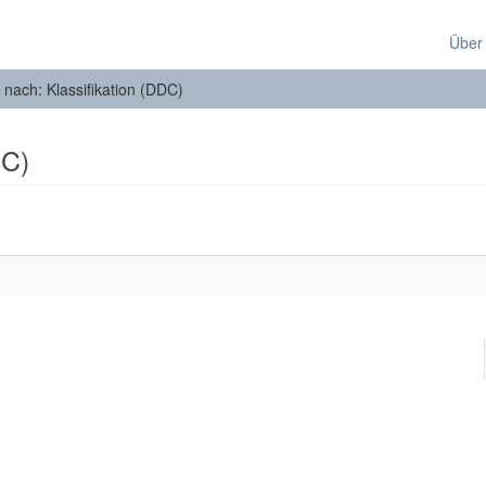
Über
n nach: Klassifikation (DDC)
DC)