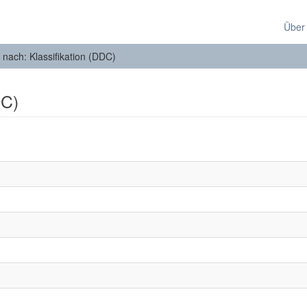
Über
n nach: Klassifikation (DDC)
DC)