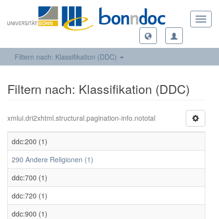
Toggl
navig
Filtern nach: Klassifikation (DDC)
Filtern nach: Klassifikation (DDC)
xmlui.dri2xhtml.structural.pagination-info.nototal
ddc:200 (1)
290 Andere Religionen (1)
ddc:700 (1)
ddc:720 (1)
ddc:900 (1)