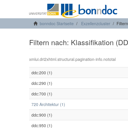
bonndoc Startseite
Exzellenzcluster
Filter
Filtern nach: Klassifikation (D
xmlui.dri2xhtml.structural.pagination-info.nototal
ddc:200 (1)
ddc:290 (1)
ddc:700 (1)
720 Architektur (1)
ddc:900 (1)
ddc:950 (1)