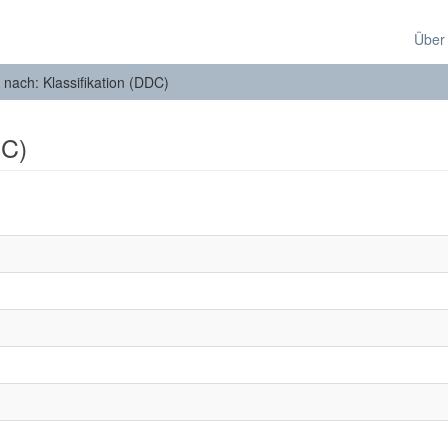
Über
n nach: Klassifikation (DDC)
DC)