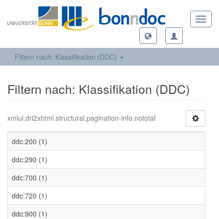
Toggl
navig
Filtern nach: Klassifikation (DDC)
Filtern nach: Klassifikation (DDC)
xmlui.dri2xhtml.structural.pagination-info.nototal
ddc:200 (1)
ddc:290 (1)
ddc:700 (1)
ddc:720 (1)
ddc:900 (1)