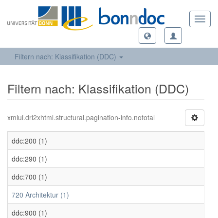
Toggl
navig
Filtern nach: Klassifikation (DDC)
Filtern nach: Klassifikation (DDC)
xmlui.dri2xhtml.structural.pagination-info.nototal
ddc:200 (1)
ddc:290 (1)
ddc:700 (1)
720 Architektur (1)
ddc:900 (1)